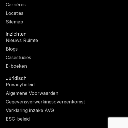
e
a
n
k
Carrières
r
m
-
Locaties
f
Sitemap
Inzichten
Nieuws Ruimte
Blogs
Casestudies
E-boeken
Juridisch
Privacybeleid
Algemene Voorwaarden
Gegevensverwerkingsovereenkomst
Verklaring inzake AVG
ESG-beleid