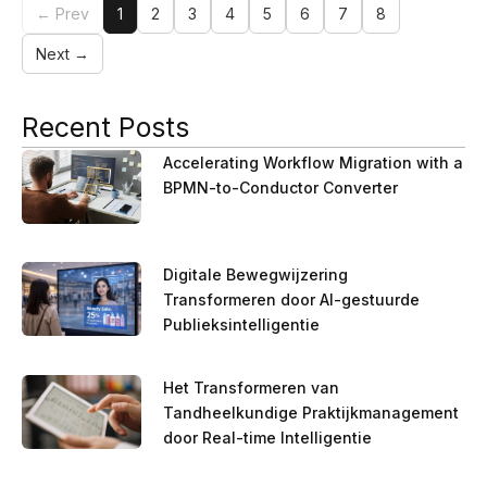
← Prev
1
2
3
4
5
6
7
8
Next →
Recent Posts
Accelerating Workflow Migration with a
BPMN-to-Conductor Converter
Digitale Bewegwijzering
Transformeren door AI-gestuurde
Publieksintelligentie
Het Transformeren van
Tandheelkundige Praktijkmanagement
door Real-time Intelligentie