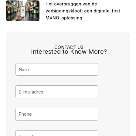
Het overbruggen van de
verbindingskloof: een digitale-first
MVNO-oplossing
CONTACT US
Interested to Know More?
N
a
a
m
E
-
m
a
P
i
h
l
o
a
n
B