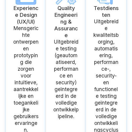
Experienc
Quality
Testdiens
e Design
Engineeri
ten
(UX/UI)
ng &
Uitgebreid
Mensgeric
Assuranc
e
hte
e
kwaliteitsb
ontwerpen
Uitgebreid
orging,
en
e testing
automatis
prototypin
(geautom
ering,
g die
atiseerd,
performan
zorgen
performan
ce-,
voor
ce en
security-
intuïtieve,
security)
en
aantrekkel
geïntegre
functionel
ijke en
erd in de
e testing
toegankeli
volledige
geïntegre
jke
ontwikkelp
erd in de
gebruikers
ipeline.
volledige
ervaringe
ontwikkeli
n.
ngscyclus