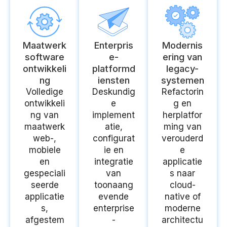
Maatwerk
Enterpris
Modernis
software
e-
ering van
ontwikkeli
platformd
legacy-
ng
iensten
systemen
Volledige
Deskundig
Refactorin
ontwikkeli
e
g en
ng van
implement
herplatfor
maatwerk
atie,
ming van
web-,
configurat
verouderd
mobiele
ie en
e
en
integratie
applicatie
gespeciali
van
s naar
seerde
toonaang
cloud-
applicatie
evende
native of
s,
enterprise
moderne
afgestem
-
architectu