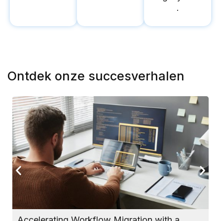
.
Ontdek onze succesverhalen
Accelerating Workflow Migration with a
D