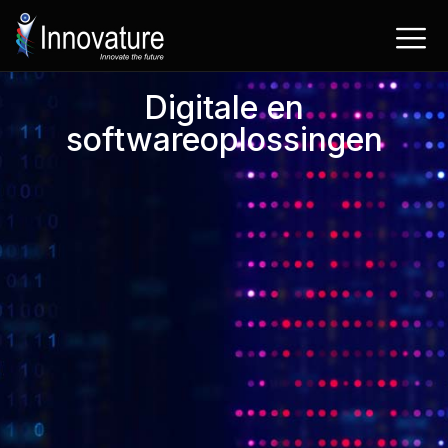
Ga
naar
de
inhoud
Digitale en
softwareoplossingen