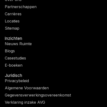
t
g
d
o
Partnerschappen
t
r
I
o
e
a
n
k
Carrières
r
m
-
Locaties
f
Sitemap
Inzichten
Nieuws Ruimte
Blogs
Casestudies
E-boeken
Juridisch
Privacybeleid
Algemene Voorwaarden
Gegevensverwerkingsovereenkomst
Verklaring inzake AVG