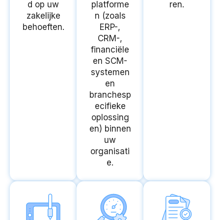
d op uw
platforme
ren.
zakelijke
n (zoals
behoeften.
ERP-,
CRM-,
financiële
en SCM-
systemen
en
branchesp
ecifieke
oplossing
en) binnen
uw
organisati
e.