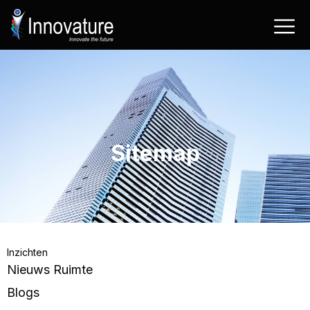
Ga
naar
de
inhoud
Sitemap
Sitemap
Inzichten
Nieuws Ruimte
Blogs