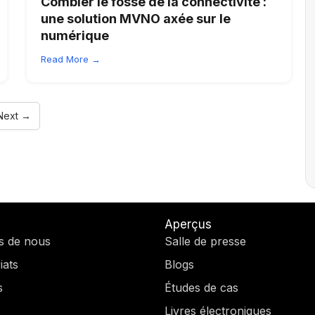
Combler le fossé de la connectivité :
une solution MVNO axée sur le
numérique
Read More →
Next →
Aperçus
s de nous
Salle de presse
iats
Blogs
s
Études de cas
Livres électroniques