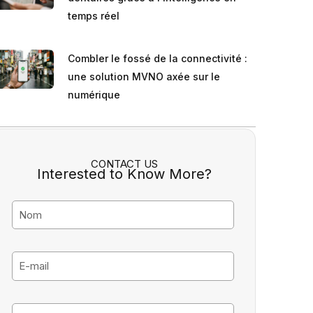
temps réel
Combler le fossé de la connectivité :
une solution MVNO axée sur le
numérique
CONTACT US
Interested to Know More?
N
o
m
E
-
m
P