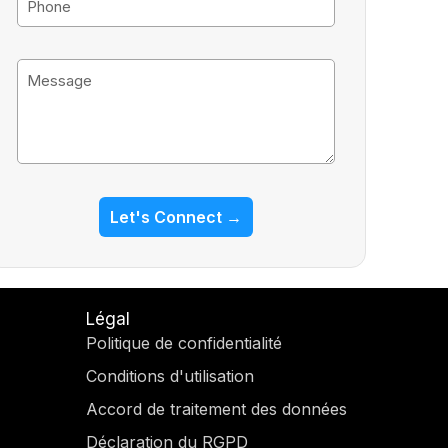
a
h
i
o
l
M
n
e
e
s
s
a
g
Let's Connect →
e
Légal
Politique de confidentialité
Conditions d'utilisation
Accord de traitement des données
Déclaration du RGPD